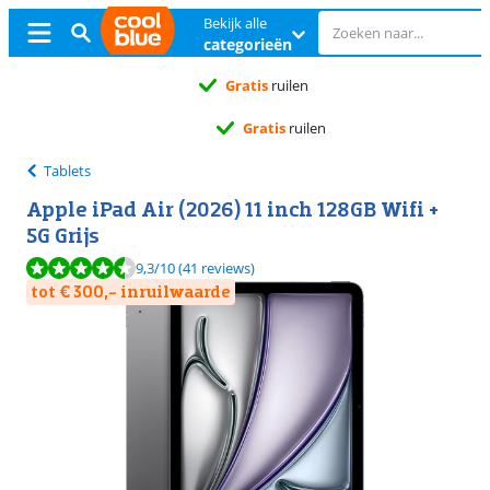
Bekijk alle
categorieën
Gratis
ruilen
Gratis
ruilen
Tablets
Apple iPad Air (2026) 11 inch 128GB Wifi +
5G Grijs
Beoordeling is 9,3 van de 10, gebaseerd op 41 reviews.
9,3
/10
(41 reviews)
tot € 300,- inruilwaarde