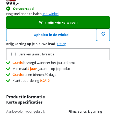
opent in nieuw tabblad
999
,-
Op voorraad
Nog sneller op te halen
in 1 winkel
In mijn winkelwagen
Ophalen in de winkel
Krijg korting op je nieuwe iPad
Uitleg
Ruil je huidige product in
Bereken je inruilwaarde
Gratis
bezorgd wanneer het jou uitkomt
Minimaal
2 jaar
garantie op je product
Gratis
ruilen binnen 30 dagen
Klantbeoordeling
9,2/10
Productinformatie
Korte specificaties
Aanbevolen voor gebruik
Films, series & gaming