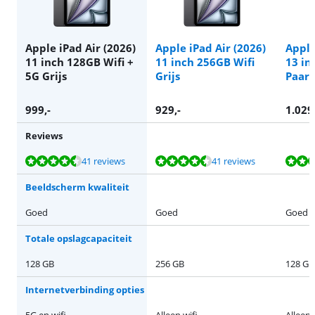
Apple iPad Air (2026)
Apple iPad Air (2026)
Apple
11 inch 128GB Wifi +
11 inch 256GB Wifi
13 in
5G Grijs
Grijs
Paars
999
,-
929
,-
1.029
Reviews
Beoordeling is 9,3 van de 10, gebaseerd op 41 reviews.
Beoordeling is 9,3 van de 10, gebaseerd op 41 reviews.
Beoordeling is 9,3 van de 10, gebaseerd op 41 reviews.
Beoordeling is 9,6 van de 10, gebaseerd op 29 reviews.
Beoordeling is 9,3 van de 10, gebaseerd op 41 reviews.
41 reviews
41 reviews
Beeldscherm kwaliteit
Goed
Goed
Goed
Totale opslagcapaciteit
128 GB
256 GB
128 GB
Internetverbinding opties
5G en wifi
Alleen wifi
Alleen 