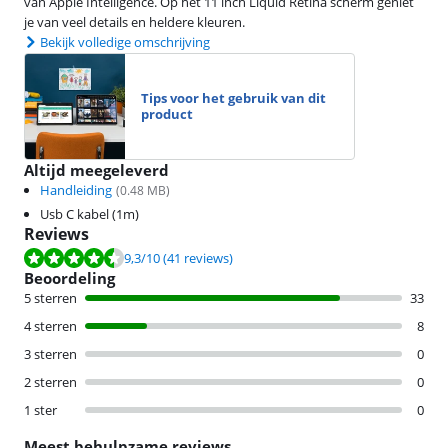
van Apple Intelligence. Op het 11 inch Liquid Retina scherm geniet
je van veel details en heldere kleuren.
Bekijk volledige omschrijving
Tips voor het gebruik van dit
product
Altijd meegeleverd
Handleiding
(
0.48
MB)
Usb C kabel (1m)
Reviews
Beoordeling is 9,3 van de 10, gebaseerd op 41 reviews.
9,3
/10
(41 reviews)
Beoordeling
5 sterren
33
4 sterren
8
3 sterren
0
2 sterren
0
1 ster
0
Meest behulpzame reviews