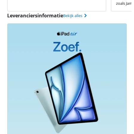
zoals Jamf
Leveranciersinformatie
Bekijk alles