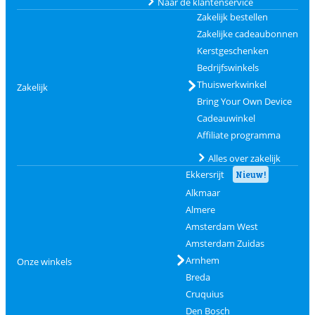
Naar de klantenservice
Zakelijk bestellen
Zakelijke cadeaubonnen
Kerstgeschenken
Bedrijfswinkels
Thuiswerkwinkel
Zakelijk
Bring Your Own Device
Cadeauwinkel
Affiliate programma
Alles over zakelijk
Ekkersrijt
Nieuw!
Alkmaar
Almere
Amsterdam West
Amsterdam Zuidas
Arnhem
Onze winkels
Breda
Cruquius
Den Bosch