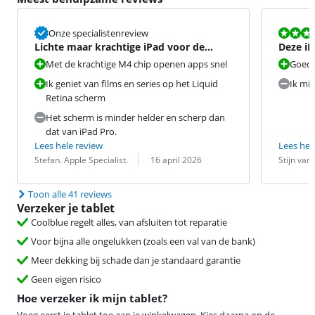
Beoordeling i
Onze specialistenreview
Lichte maar krachtige iPad voor de
Deze iP
meeste taken
ontgren
Met de krachtige M4 chip openen apps snel
Goede 
Ik geniet van films en series op het Liquid
Ik mis
Retina scherm
Het scherm is minder helder en scherp dan
dat van iPad Pro.
Lees hele review
Lees hel
Beoordeling door:
Datum:
Beoordeling 
Datum:
Stefan. Apple Specialist.
16 april 2026
Stijn van
Toon alle 41 reviews
Verzeker je tablet
Coolblue regelt alles, van afsluiten tot reparatie
Voor bijna alle ongelukken (zoals een val van de bank)
Meer dekking bij schade dan je standaard garantie
Geen eigen risico
Hoe verzeker ik mijn tablet?
Voeg eerst je tablet toe aan je winkelwagen. Kies daarna op de