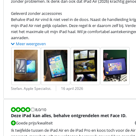
zonder problemen. Ik denk dan ook dat iPad Air (2026) krachtig genoeg
Geleverd zonder accessoires

Behalve iPad Air vind ik niet veel in de doos. Naast de handleiding kri
mijn iPad Air niet gelijk opladen. Deze regel ik er daarom zelf bij. Verde
niet het maximale uit mijn iPad haal. Wil je comfortabel aantekeninge
aanraden.
Meer weergeven
Beoordeling door:
Datum:
Stefan. Apple Specialist.
16 april 2026
Beoordeling is 8,0 van de 10.
8,0
/10
Deze iPad kan alles, behalve ontgrendelen met Face ID.
Goede prijs/kwaliteit
Ik twijfelde tussen de iPad Air en de iPad Pro en koos toch voor de Air 