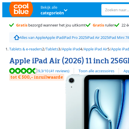
Bekijk alle
categorieën
Gratis
bezorgd wanneer het jou uitkomt
Gratis
ruilen
22 é
Alles van Apple
Apple iPad
iPad Pro 2025
iPad Air 2025
iPad Mini 7
Tablets & e-readers
Tablets
Apple iPad
Apple iPad Air
Apple iPad
Apple iPad Air (2026) 11 inch 256G
Beoordeling is 9,3 van de 10, gebaseerd op 41 reviews.
Bekijk alle
9,3
/10
(41 reviews)
Toon alle accessoires
App
tot € 300,- inruilwaarde