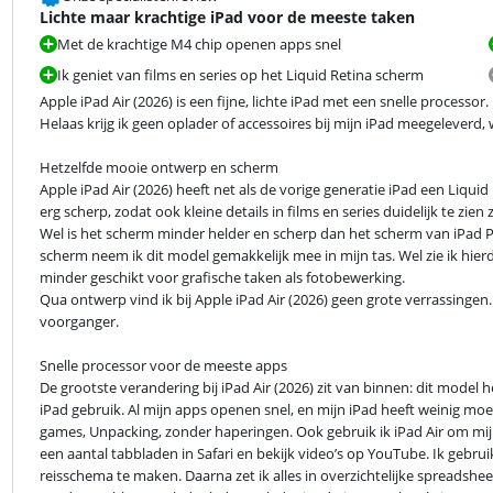
Lichte maar krachtige iPad voor de meeste taken
Met de krachtige M4 chip openen apps snel
Ik geniet van films en series op het Liquid Retina scherm
Apple iPad Air (2026) is een fijne, lichte iPad met een snelle proces
Helaas krijg ik geen oplader of accessoires bij mijn iPad meegeleverd, 
Hetzelfde mooie ontwerp en scherm

Apple iPad Air (2026) heeft net als de vorige generatie iPad een Liquid
erg scherp, zodat ook kleine details in films en series duidelijk te zi
Wel is het scherm minder helder en scherp dan het scherm van iPad Pro.
scherm neem ik dit model gemakkelijk mee in mijn tas. Wel zie ik hie
minder geschikt voor grafische taken als fotobewerking.

Qua ontwerp vind ik bij Apple iPad Air (2026) geen grote verrassingen. D
voorganger.
Snelle processor voor de meeste apps

De grootste verandering bij iPad Air (2026) zit van binnen: dit model he
iPad gebruik. Al mijn apps openen snel, en mijn iPad heeft weinig moeit
games, Unpacking, zonder haperingen. Ook gebruik ik iPad Air om mij
een aantal tabbladen in Safari en bekijk video’s op YouTube. Ik gebru
reisschema te maken. Daarna zet ik alles in overzichtelijke spreadsheet