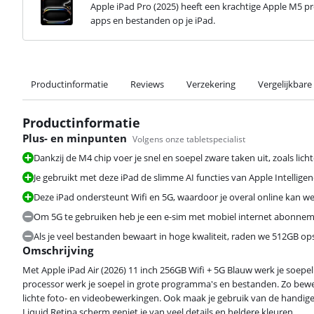
Apple iPad Pro (2025) heeft een krachtige Apple M5 p
apps en bestanden op je iPad.
Productinformatie
Reviews
Verzekering
Vergelijkbare
Productinformatie
Plus- en minpunten
Volgens onze tabletspecialist
Dankzij de M4 chip voer je snel en soepel zware taken uit, zoals lic
Je gebruikt met deze iPad de slimme AI functies van Apple Intelligen
Deze iPad ondersteunt Wifi en 5G, waardoor je overal online kan w
Om 5G te gebruiken heb je een e-sim met mobiel internet abonnem
Als je veel bestanden bewaart in hoge kwaliteit, raden we 512GB op
Omschrijving
Met Apple iPad Air (2026) 11 inch 256GB Wifi + 5G Blauw werk je soepel
processor werk je soepel in grote programma's en bestanden. Zo bewerk
lichte foto- en videobewerkingen. Ook maak je gebruik van de handige A
Liquid Retina scherm geniet je van veel details en heldere kleuren.