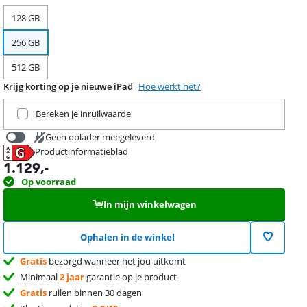
128 GB
256 GB
512 GB
Krijg korting op je nieuwe iPad
Hoe werkt het?
Ruil je huidige product in
Bereken je inruilwaarde
Geen oplader meegeleverd
Productinformatieblad
34,99
opent in nieuw tabblad
1.129
,-
Op voorraad
In mijn winkelwagen
Ophalen in de winkel
Gratis
bezorgd wanneer het jou uitkomt
Minimaal
2 jaar
garantie op je product
Gratis
ruilen binnen 30 dagen