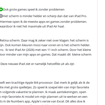
Ook grote games speel ik zonder problemen
Het scherm is minder helder en scherp dan dat van iPad Pro.
sor. Hiermee open ik de meeste apps en games zonder problemen. 
waardoor ik niet het maximale uit iPad Air haal.
 Retina scherm. Daar mag ik zeker niet over klagen: het scherm is 
en zijn. Ook komen kleuren mooi naar voren en is het scherm helder. 
  Ik test iPad Air (2026) met een 11 inch scherm. Door het kleine 
rdoor minder van mijn apps en games. Dat maakt dit  kleine scherm 
eze nieuwe iPad ziet er namelijk hetzelfde uit als zijn 
eft een krachtige Apple M4 processor. Dat merk ik gelijk als ik de 
e met grote spelletjes. Zo speel ik soepel één van mijn favoriete 
n volgende vakantie te plannen. Ik maak aantekeningen, open 
ik mijn favoriete AI model om mijn plannen uit te werken en een 
s in de Numbers app, Apple's versie van Excel. Dit alles doe ik 