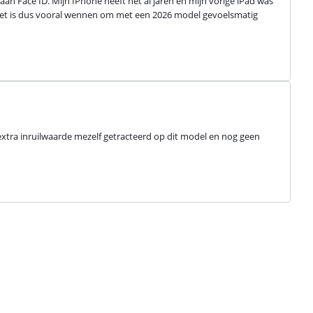
n Face ID. Mijn IPhone heeft het al jaren en mijn vorige iPad was 
. Het is dus vooral wennen om met een 2026 model gevoelsmatig 
xtra inruilwaarde mezelf getracteerd op dit model en nog geen 