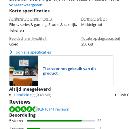
Meer weergeven
Korte specificaties
Aanbevolen voor gebruik
Formaat tablet
Films, series & gaming, Studie & zakelijk,
Middelgroot
Tekenen
Beeldscherm kwaliteit
Totale opslagcapaciteit
Goed
256 GB
Toon alle specificaties
Tips voor het gebruik van dit
product
Altijd meegeleverd
Handleiding
Usb C
(
0.48
MB)
Reviews
Beoordeling is 9,3 van de 10, gebaseerd op 41 reviews.
9,3
/10
(41 reviews)
Beoordeling
5 sterren
33
4 sterren
8