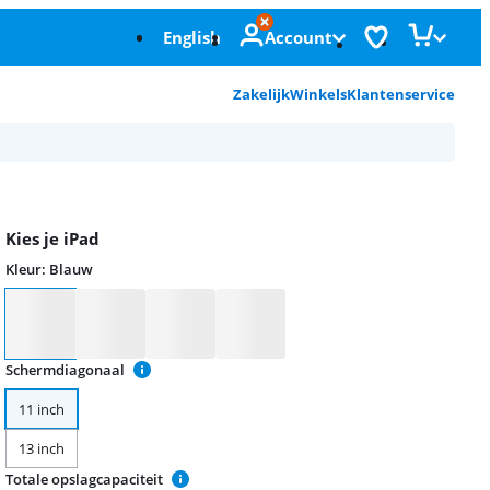
English
Account
Zakelijk
Winkels
Klantenservice
Kies je iPad
Kleur
:
Blauw
Kleur
Schermdiagonaal
11 inch
13 inch
Totale opslagcapaciteit