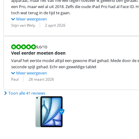
apparaat, maar het valt me wel tegen hoezeer ik gewend ben geraakt aa
een Pro, maar wel al uit 2018. Zelfs die oude iPad Pro had al Face ID
toch wat terug in de tijd te gaan.
Meer weergeven
Beoordeling door:
Datum:
Stijn van Wely
2 april 2026
Beoordeling is 9,6 van de 10.
9,6
/10
Veel eerder moeten doen
Vanaf het eerste model altijd een gewone iPad gehad. Mede door de e
seconde spijt gehad. Echr een geweldige tablet
Meer weergeven
Beoordeling door:
Datum:
Paul
28 maart 2026
Toon alle 41 reviews