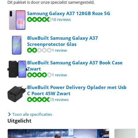
Dit pakket is door onze specialist samengesteld.
Samsung Galaxy A37 128GB Roze 5G
Beoordeling is 9,3 van de 10, gebaseerd op 16 reviews.
16 reviews
BlueBuilt Samsung Galaxy A37
Screenprotector Glas
Beoordeling is 4,4 van de 10, gebaseerd op 1 review.
1 review
BlueBuilt Samsung Galaxy A37 Book Case
Zwart
Beoordeling is 8,0 van de 10, gebaseerd op 1 review.
1 review
BlueBuilt Power Delivery Oplader met Usb
C Poort 45W Zwart
Beoordeling is 8,6 van de 10, gebaseerd op 5 reviews.
5 reviews
Toon alle specificaties
Uitgelicht