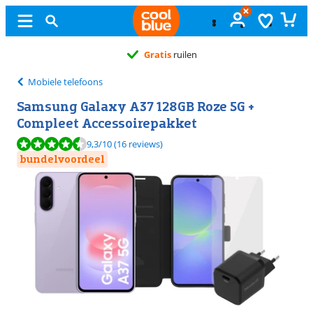
Gratis
ruilen
Mobiele telefoons
Samsung Galaxy A37 128GB Roze 5G +
Compleet Accessoirepakket
Beoordeling is 9,3 van de 10, gebaseerd op 16 reviews.
9,3
/10
(16 reviews)
bundelvoordeel