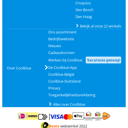
Cruquius
Den Bosch
Den Haag
Bekijk al onze 22 winkels
Ons assortiment
Bedrijfswebsite
Nieuws
Cadeaubonnen
Werken bij Coolblue
Vacatures genoeg!
De Coolblue-App
Over Coolblue
Coolblue België
Coolblue Duitsland
Privacy
Toegankelijkheidsverklaring
Alles over Coolblue
Betalen met MasterCard en Visa via ClickToPay
Betalen met ApplePay
Betalen met iDEAL | Wero
Verzending en 
Thuiswinkel waarborg
Thuiswinkel waarborg
Beste
webwinkel 2022