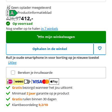
Geen oplader meegeleverd
Productinformatieblad
opent in nieuw tabblad
426,97
412
,-
Op voorraad
Nog sneller op te halen
in 7 winkels
In mijn winkelwagen
Ophalen in de winkel
Ruil je oude smartphone in voor korting op je nieuwe toestel
Uitleg
Ruil je huidige product in
Bereken je inruilwaarde
Gratis
bezorgd wanneer het jou uitkomt
Minimaal
2 jaar
garantie op je product
Gratis
ruilen binnen 30 dagen
Klantbeoordeling
9,2/10