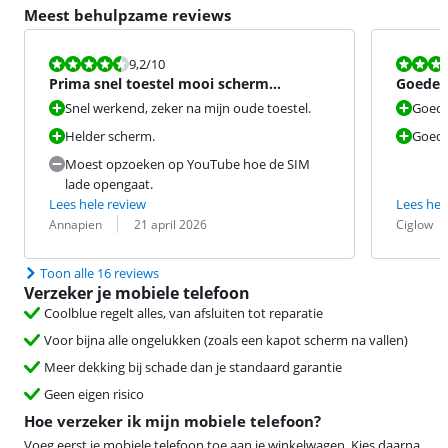
Meest behulpzame reviews
Beoordeling is 9,2 van de 10.
Beoordeling i
9,2
/10
Prima snel toestel mooi scherm
Goede v
kwaliteit, maar wat zwaar.
Snel werkend, zeker na mijn oude toestel.
Goede
Helder scherm.
Goede
Moest opzoeken op YouTube hoe de SIM
lade opengaat.
Lees hele review
Lees hel
Beoordeling door:
Datum:
Beoordeling 
Datum:
Annapien
21 april 2026
Ciglow
Toon alle 16 reviews
Verzeker je mobiele telefoon
Coolblue regelt alles, van afsluiten tot reparatie
Voor bijna alle ongelukken (zoals een kapot scherm na vallen)
Meer dekking bij schade dan je standaard garantie
Geen eigen risico
Hoe verzeker ik mijn mobiele telefoon?
Voeg eerst je mobiele telefoon toe aan je winkelwagen. Kies daarna