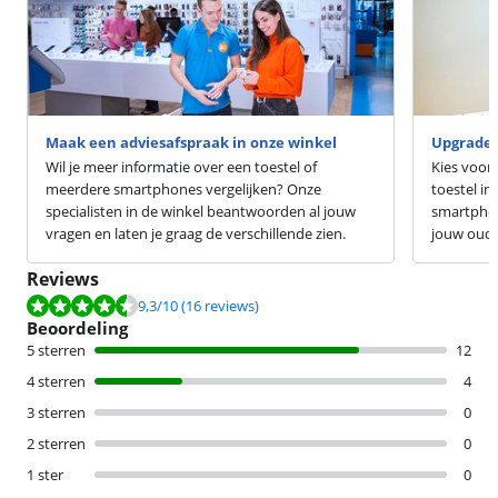
Maak een adviesafspraak in onze winkel
Upgrade 
Wil je meer informatie over een toestel of
Kies voor
meerdere smartphones vergelijken? Onze
toestel in
specialisten in de winkel beantwoorden al jouw
smartphon
vragen en laten je graag de verschillende zien.
jouw oude 
Reviews
Beoordeling is 9,3 van de 10, gebaseerd op 16 reviews.
9,3
/10
(16 reviews)
Beoordeling
5 sterren
12
4 sterren
4
3 sterren
0
2 sterren
0
1 ster
0