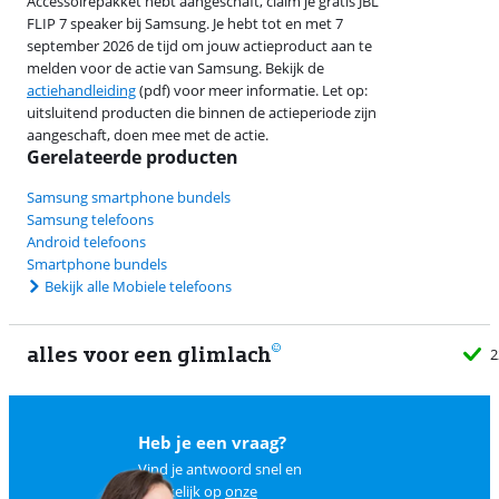
Accessoirepakket hebt aangeschaft, claim je gratis JBL
FLIP 7 speaker bij Samsung. Je hebt tot en met 7
september 2026 de tijd om jouw actieproduct aan te
melden voor de actie van Samsung. Bekijk de
actiehandleiding
(pdf) voor meer informatie. Let op:
uitsluitend producten die binnen de actieperiode zijn
aangeschaft, doen mee met de actie.
Gerelateerde producten
Samsung smartphone bundels
Samsung telefoons
Android telefoons
Smartphone bundels
Bekijk alle Mobiele telefoons
alles voor een glimlach
2
Heb je een vraag?
Vind je antwoord snel en
makkelijk op
onze