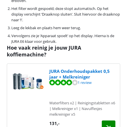
erboven.
Het filter wordt gespoeld; deze stopt automatisch. Op het
display verschijnt ‘Draaiknop sluiten’. Sluit hiervoor de draaiknop
naar ‘I’.
Leeg de lekbak en plaats hem weer terug.
Vervolgens zie je ‘Apparaat spoelt’ op het display. Hierna is de
JURA E6 klaar voor gebruik.
Hoe vaak reinig je jouw JURA
koffiemachine?
JURA Onderhoudspakket 0,5
jaar + Melkreiniger
Beoordeling is 8,0 van de 10, gebaseerd op 1 review.
1 review
Waterfilters x2 | Reinigingstabletten x6
| Melkreiniger x1 | Navulflesjes
melkreiniger x5
131
,-