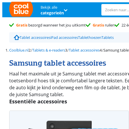
Bekijk alle
categorieën
Gratis
bezorgd wanneer het jou uitkomt
Gratis
ruilen
22 é
Tablet accessoires
iPad accessoires
Tablethoezen
Tablets
Coolblue.nl
Tablets & e-readers
Tablet accessoires
Samsung tablet
Samsung tablet accessoires
Haal het maximale uit je Samsung tablet met accessoir
toetsenbord hoes tik je comfortabel langere teksten. Ee
de auto kijkt je kind onderweg een film op de tablet. J
de juiste Samsung tablet.
Essentiële accessoires