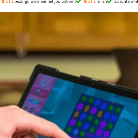
Gratis
bezorgd wanneer het jou uitkomt
Gratis
ruilen
22 échte win