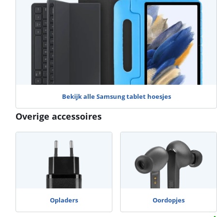
Bekijk alle Samsung tablet hoesjes
Overige accessoires
Opladers
Oordopjes