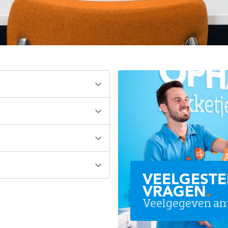
VEELGESTE
VRAGEN
.
Veelgegeven an