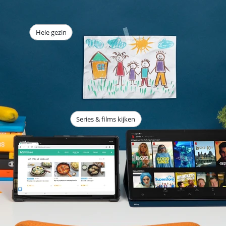
Hele gezin
Series & films kijken