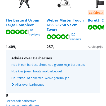
aanbieding
The Bastard Urban
Weber Master Touch
Boretti C
Beoordeling is 9,1 van de 10, gebaseerd op 156 reviews.
Large Compleet
GBS E-5750 57 cm
Beoordeling is 9,1 van de 10, gebaseerd op 40 reviews.
Beoordeling is 9,0 van de 10, gebaseerd op 13 reviews.
Beoordeling is 9,8 van de 10, gebaseerd op 4 reviews.
Beoordeling is 9,2 van de 10, gebaseerd op 761 reviews.
Zwart
40
Beoordeling is 9,1 van de 10, gebaseerd op 126 reviews.
reviews
126
reviews
1.409
,-
257
,-
Adviesprijs
3
Advies over Barbecues
Heb ik een barbecuehoes nodig voor mijn barbecue?
Hoe kies je een houtskoolbarbecue?
Houtskool of briketten: welke gebruik je?
Alles over barbecues
B
Barbecook barbecues
Barbecue aanbiedingen