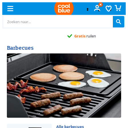
Gratis
ruilen
Barbecues
Alle barbecues