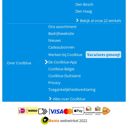
Den Bosch
Den Haag
Bekijk al onze 22 winkels
Ons assortiment
Bedrijfswebsite
Nieuws
Cadeaubonnen
Werken bij Coolblue
Vacatures genoeg!
De Coolblue-App
Over Coolblue
Coolblue België
Coolblue Duitsland
Privacy
Toegankelijkheidsverklaring
Alles over Coolblue
Betalen met MasterCard en Visa via ClickToPay
Betalen met ApplePay
Betalen met iDEAL | Wero
Verzending en 
Thuiswinkel waarborg
Thuiswinkel waarborg
Beste
webwinkel 2022