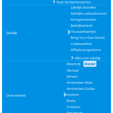
Naar de klantenservice
Zakelijk bestellen
Zakelijke cadeaubonnen
Kerstgeschenken
Bedrijfswinkels
Thuiswerkwinkel
Zakelijk
Bring Your Own Device
Cadeauwinkel
Affiliate programma
Alles over zakelijk
Ekkersrijt
Nieuw!
Alkmaar
Almere
Amsterdam West
Amsterdam Zuidas
Arnhem
Onze winkels
Breda
Cruquius
Den Bosch