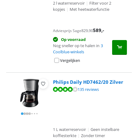
2 l waterreservoir
|
Filter voor 2
kopjes
|
Met heetwaterfunctie
589
,-
829,90
Adviesprijs Sage
Op voorraad
Nog sneller op te halen in
3
Coolblue-winkels
Vergelijken
Philips Daily HD7462/20 Zilver
Beoordeling is 8,2 van de 10, gebaseerd op 135 reviews.
135 reviews
1 L waterreservoir
|
Geen instelbare
koffiesterkte
|
Zonder timer