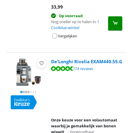
33,99
Op voorraad
Nog sneller op te halen in
1
Coolblue-winkel
Vergelijken
De'Longhi Rivelia EXAM440.55.G
Beoordeling is 9,2 van de 10, gebaseerd op 74 reviews.
74 reviews
Onze keuze voor een volautomaat
waarbij je gemakkelijk van bonen
wisselt
|
Verwisselbaar