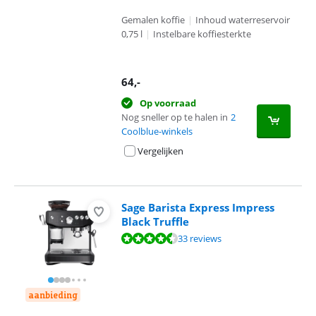
Gemalen koffie
|
Inhoud waterreservoir
0,75 l
|
Instelbare koffiesterkte
64
,-
Op voorraad
Nog sneller op te halen in
2
Coolblue-winkels
Vergelijken
Sage Barista Express Impress
Black Truffle
Beoordeling is 8,8 van de 10, gebaseerd op 33 reviews.
33 reviews
aanbieding