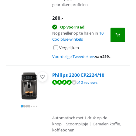
gebruikersprofielen
280
,-
Op voorraad
Nog sneller op te halen in
10
Coolblue-winkels
Vergelijken
Voordelige Tweedekans
van
219
,-
Philips 2200 EP2224/10
Beoordeling is 8,1 van de 10, gebaseerd op 510 reviews.
510 reviews
Automatisch met 1 druk op de
knop
|
Stoompijpje
|
Gemalen koffie,
koffiebonen