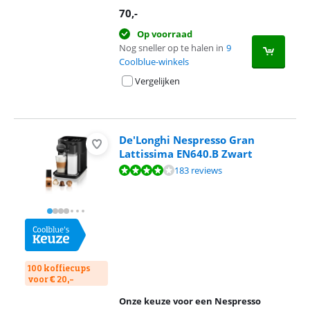
70
,-
Op voorraad
Nog sneller op te halen in
9
Coolblue-winkels
Vergelijken
De'Longhi Nespresso Gran
Lattissima EN640.B Zwart
Beoordeling is 8,4 van de 10, gebaseerd op 183 reviews.
183 reviews
100 koffiecups
voor € 20,-
Onze keuze voor een Nespresso