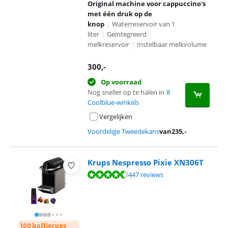
Original machine voor cappuccino's
met één druk op de
knop
|
Waterreservoir van 1
liter
|
Geïntegreerd
melkreservoir
|
Instelbaar melkvolume
300
,-
Op voorraad
Nog sneller op te halen in
8
Coolblue-winkels
Vergelijken
Voordelige Tweedekans
van
235
,-
Krups Nespresso Pixie XN306T
Beoordeling is 8,6 van de 10, gebaseerd op 447 reviews.
447 reviews
100 koffiecups