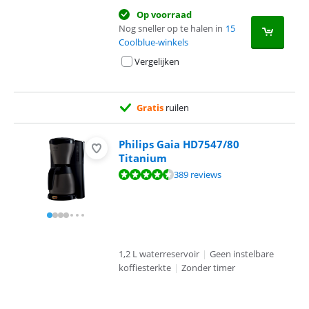
Op voorraad
Nog sneller op te halen in
15
Coolblue-winkels
Vergelijken
Gratis
ruilen
Philips Gaia HD7547/80
Titanium
Beoordeling is 8,8 van de 10, gebaseerd op 389 reviews.
389 reviews
1,2 L waterreservoir
|
Geen instelbare
koffiesterkte
|
Zonder timer