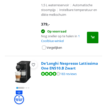
1,5 L waterreservoir
|
Automatische
stoompijp
|
Instelbare temperatuur en
dikte melkschuim
379
,-
Op voorraad
Nog sneller op te halen in
1
Coolblue-winkel
Vergelijken
De'Longhi Nespresso Lattissima
One EN510.B Zwart
Beoordeling is 8,4 van de 10, gebaseerd op 183 reviews.
183 reviews