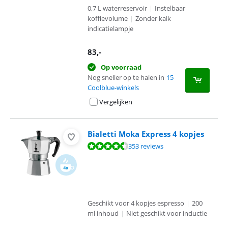
0,7 L waterreservoir
|
Instelbaar
koffievolume
|
Zonder kalk
indicatielampje
83
,-
Op voorraad
Nog sneller op te halen in
15
Coolblue-winkels
Vergelijken
Bialetti Moka Express 4 kopjes
Beoordeling is 9,1 van de 10, gebaseerd op 353 reviews.
353 reviews
Geschikt voor 4 kopjes espresso
|
200
ml inhoud
|
Niet geschikt voor inductie