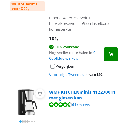
100 koffiecups
voor € 20,-
Inhoud waterreservoir 1
l
|
Melkreservoir
|
Geen instelbare
koffiesterkte
184
,-
Op voorraad
Nog sneller op te halen in
9
Coolblue-winkels
Vergelijken
Voordelige Tweedekans
van
120
,-
WMF KITCHENminis 412270011
met glazen kan
Beoordeling is 8,8 van de 10, gebaseerd op 64 reviews.
64 reviews