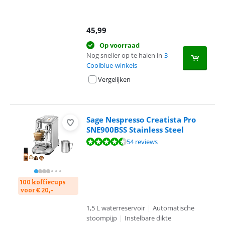
45,99
Op voorraad
Nog sneller op te halen in
3
Coolblue-winkels
Vergelijken
Sage Nespresso Creatista Pro
SNE900BSS Stainless Steel
Beoordeling is 9,0 van de 10, gebaseerd op 54 reviews.
54 reviews
100 koffiecups
voor € 20,-
1,5 L waterreservoir
|
Automatische
stoompijp
|
Instelbare dikte