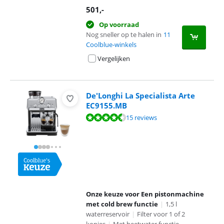
501
,-
Op voorraad
Nog sneller op te halen in
11
Coolblue-winkels
Vergelijken
De'Longhi La Specialista Arte
EC9155.MB
Beoordeling is 8,6 van de 10, gebaseerd op 15 reviews.
15 reviews
Onze keuze voor Een pistonmachine
met cold brew functie
|
1,5 l
waterreservoir
|
Filter voor 1 of 2