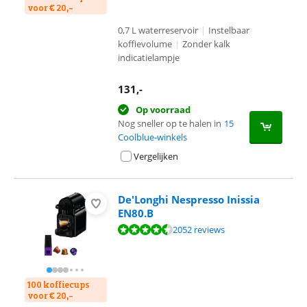
voor € 20,-
0,7 L waterreservoir
|
Instelbaar
koffievolume
|
Zonder kalk
indicatielampje
131
,-
Op voorraad
Nog sneller op te halen in
15
Coolblue-winkels
Vergelijken
De'Longhi Nespresso Inissia
EN80.B
Beoordeling is 8,5 van de 10, gebaseerd op 2052 reviews.
2052 reviews
100 koffiecups
voor € 20,-