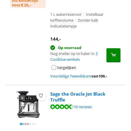
100 koffiecups
voor € 20,-
1 L waterreservoir
|
Instelbaar
koffievolume
|
Zonder kalk
indicatielampje
144
,-
Op voorraad
Nog sneller op te halen in
2
Coolblue-winkels
Vergelijken
Voordelige Tweedekans
van
109
,-
Sage the Oracle Jet Black
Truffle
Beoordeling is 9,3 van de 10, gebaseerd op 16 reviews.
16 reviews