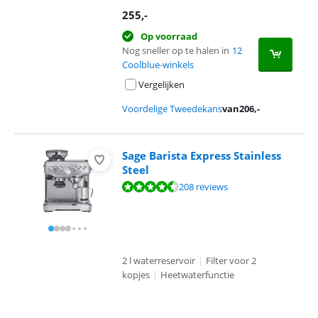
255
,-
Op voorraad
Nog sneller op te halen in
12
Coolblue-winkels
Vergelijken
Voordelige Tweedekans
van
206
,-
Sage Barista Express Stainless
Steel
Beoordeling is 8,6 van de 10, gebaseerd op 208 reviews.
208 reviews
2 l waterreservoir
|
Filter voor 2
kopjes
|
Heetwaterfunctie