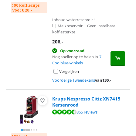
100 koffiecups
voor € 20,-
Inhoud waterreservoir 1
l
|
Melkreservoir
|
Geen instelbare
koffiesterkte
206
,-
Op voorraad
Nog sneller op te halen in
7
Coolblue-winkels
Vergelijken
Voordelige Tweedekans
van
130
,-
Krups Nespresso Citiz XN7415
Kersenrood
Beoordeling is 8,8 van de 10, gebaseerd op 865 reviews.
865 reviews