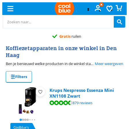
Gratis
ruilen
Koffiezetapparaten in onze winkel in Den
Haag
Ben je benieuwd welke producten in de winkel staan? In onze winkel in Den Haag hebben we meer dan 1.000 producten die je kan beluisteren, proeven, zien en bewonderen. Op deze pagina vind je alle koffiezetapparaten die je kan testen in Den Haag.
Meer weergeven
Filters
Krups Nespresso Essenza Mini
XN1108 Zwart
Beoordeling is 9,0 van de 10, gebaseerd op 879 reviews.
879 reviews