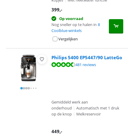
kopjes
|
Met heetwater functie
399
,-
Op voorraad
Nog sneller op te halen in
8
Coolblue-winkels
Vergelijken
Philips 5400 EP5447/90 LatteGo
Beoordeling is 8,8 van de 10, gebaseerd op 481 reviews.
481 reviews
Gemiddeld werk aan
onderhoud
|
Automatisch met 1 druk
op de knop
|
Melkreservoir
449
,-