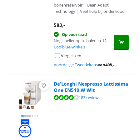
bonenreservoir
|
Bean Adapt
Technology
|
Veel hulp bij onderhoud
583
,-
Op voorraad
Nog sneller op te halen in
12
Coolblue-winkels
Vergelijken
Voordelige Tweedekans
van
408
,-
De'Longhi Nespresso Lattissima
One EN510.W Wit
Beoordeling is 8,4 van de 10, gebaseerd op 183 reviews.
183 reviews