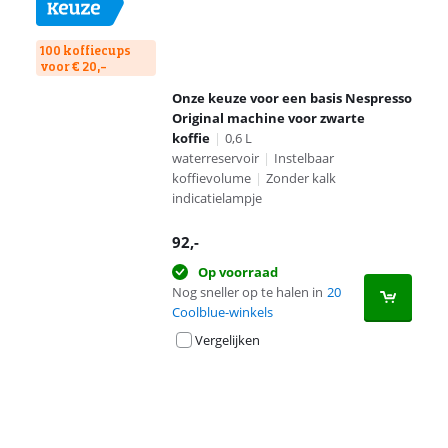
100 koffiecups
voor € 20,-
Onze keuze voor een basis Nespresso
Original machine voor zwarte
koffie
|
0,6 L
waterreservoir
|
Instelbaar
koffievolume
|
Zonder kalk
indicatielampje
92
,-
Op voorraad
Nog sneller op te halen in
20
Coolblue-winkels
Vergelijken
Advertentie