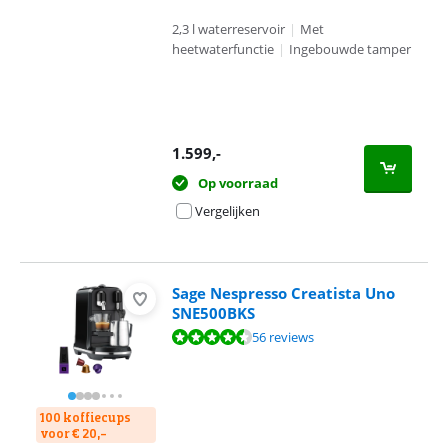
2,3 l waterreservoir
|
Met
heetwaterfunctie
|
Ingebouwde tamper
1.599
,-
Op voorraad
Vergelijken
Sage Nespresso Creatista Uno
SNE500BKS
Beoordeling is 8,6 van de 10, gebaseerd op 56 reviews.
56 reviews
100 koffiecups
voor € 20,-