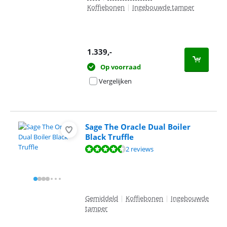
Koffiebonen
|
Ingebouwde tamper
1.339
,-
Op voorraad
Vergelijken
Sage The Oracle Dual Boiler
Black Truffle
Beoordeling is 9,2 van de 10, gebaseerd op 2 reviews.
2 reviews
Gemiddeld
|
Koffiebonen
|
Ingebouwde
tamper