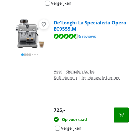
Vergelijken
De'Longhi La Specialista Opera
EC9555.M
Beoordeling is 8,9 van de 10, gebaseerd op 6 reviews.
6 reviews
Veel
|
Gemalen koffie,
Koffiebonen
|
Ingebouwde tamper
725
,-
Op voorraad
Vergelijken