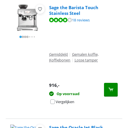
Sage the Barista Touch
Stainless Steel
Beoordeling is 8,4 van de 10, gebaseerd op 18 reviews.
18 reviews
Gemiddeld
|
Gemalen koffie,
Koffiebonen
|
Losse tamper
916
,-
Op voorraad
Vergelijken
Sage the Oracle Jet Black