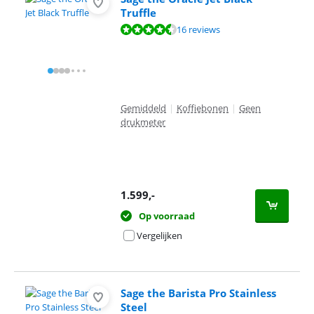
Truffle
Beoordeling is 9,3 van de 10, gebaseerd op 16 reviews.
16 reviews
Gemiddeld
|
Koffiebonen
|
Geen
drukmeter
1.599
,-
Op voorraad
Vergelijken
Sage the Barista Pro Stainless
Steel