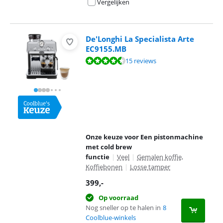
Vergelijken
De'Longhi La Specialista Arte
EC9155.MB
Beoordeling is 8,6 van de 10, gebaseerd op 15 reviews.
15 reviews
Onze keuze voor Een pistonmachine
met cold brew
functie
|
Veel
|
Gemalen koffie,
Koffiebonen
|
Losse tamper
399
,-
Op voorraad
Nog sneller op te halen in
8
Coolblue-winkels