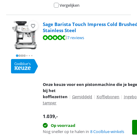
Vergelijken
Sage Barista Touch Impress Cold Brushe
Stainless Steel
Beoordeling is 8,9 van de 10, gebaseerd op 7 reviews.
7 reviews
Onze keuze voor een pistonmachine die je bege
bij het
koffiezetten
|
Gemiddeld
|
Koffiebonen
|
Ingeb
tamper
1.039
,-
Op voorraad
Nog sneller op te halen in
8 Coolblue-winkels