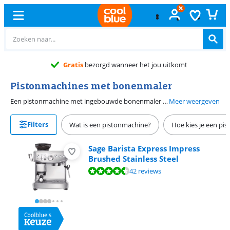
Gratis
bezorgd wanneer het jou uitkomt
Pistonmachines met bonenmaler
Een pistonmachine met ingebouwde bonenmaler maalt koffiebonen voor jouw kopje koffie. Doe verse bonen in de machine en de rest gaat vanzelf. Beïnvloed de smaak met het aanpassen van de maalgraad. Pistonmachines met bonenmalers zijn er in alle soorten en maten. Ontdek welke machine bij jou past.
Meer weergeven
Filters
Wat is een pistonmachine?
Hoe kies je een pi
Sage Barista Express Impress
Brushed Stainless Steel
Beoordeling is 8,9 van de 10, gebaseerd op 42 reviews.
42 reviews