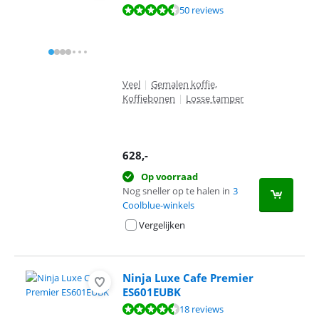
Beoordeling is 8,7 van de 10, gebaseerd op 50 reviews.
50 reviews
Veel
|
Gemalen koffie,
Koffiebonen
|
Losse tamper
628
,-
Op voorraad
Nog sneller op te halen in
3
Coolblue-winkels
Vergelijken
Ninja Luxe Cafe Premier
ES601EUBK
Beoordeling is 9,1 van de 10, gebaseerd op 18 reviews.
18 reviews