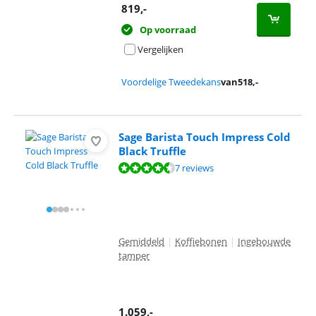
819
,-
Op voorraad
Vergelijken
Voordelige Tweedekans
van
518
,-
Sage Barista Touch Impress Cold
Black Truffle
Beoordeling is 8,9 van de 10, gebaseerd op 7 reviews.
7 reviews
Gemiddeld
|
Koffiebonen
|
Ingebouwde
tamper
1.059
,-