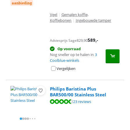
aanbieding
Veel
|
Gemalen koffie,
Koffiebonen
|
Ingebouwde tamper
589
,-
829,90
Adviesprijs Sage
Op voorraad
Nog sneller op te halen in
3
Coolblue-winkels
Vergelijken
Philips Baristina Plus
BAR500/00 Stainless Steel
Beoordeling is 9,4 van de 10, gebaseerd op 23 reviews.
23 reviews