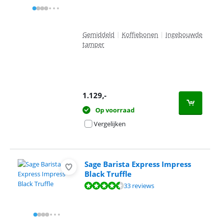
Gemiddeld
|
Koffiebonen
|
Ingebouwde
tamper
1.129
,-
Op voorraad
Vergelijken
Sage Barista Express Impress
Black Truffle
Beoordeling is 8,8 van de 10, gebaseerd op 33 reviews.
33 reviews