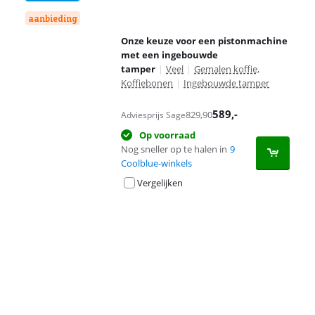
aanbieding
Onze keuze voor een pistonmachine
met een ingebouwde
tamper
|
Veel
|
Gemalen koffie,
Koffiebonen
|
Ingebouwde tamper
589
,-
829,90
Adviesprijs Sage
Op voorraad
Nog sneller op te halen in
9
Coolblue-winkels
Vergelijken
Advertentie