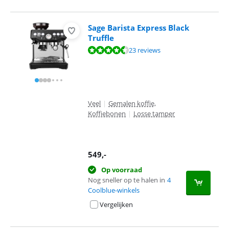
Sage Barista Express Black
Truffle
Beoordeling is 9,1 van de 10, gebaseerd op 23 reviews.
23 reviews
Veel
|
Gemalen koffie,
Koffiebonen
|
Losse tamper
549
,-
Op voorraad
Nog sneller op te halen in
4
Coolblue-winkels
Vergelijken