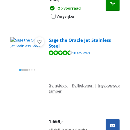
Op voorraad
Vergelijken
Sage the Oracle Jet Stainless
Steel
Beoordeling is 9,3 van de 10, gebaseerd op 16 reviews.
16 reviews
Gemiddeld
|
Koffiebonen
|
Ingebouwde
tamper
1.669
,-