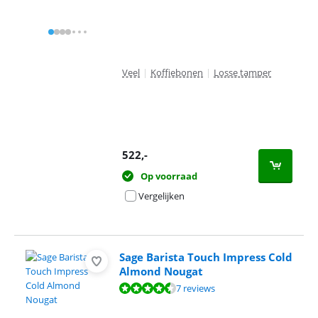
Veel
|
Koffiebonen
|
Losse tamper
522
,-
Op voorraad
Vergelijken
Sage Barista Touch Impress Cold
Almond Nougat
Beoordeling is 8,9 van de 10, gebaseerd op 7 reviews.
7 reviews