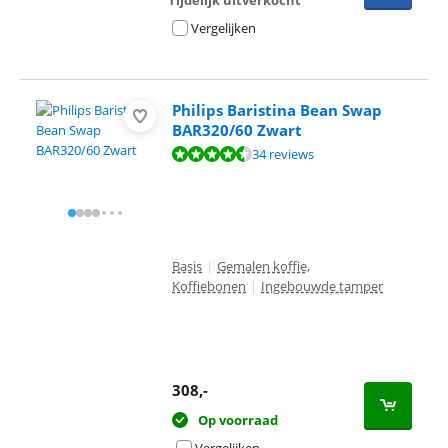
Tijdelijk uitverkocht
Vergelijken
Philips Baristina Bean Swap
BAR320/60 Zwart
Beoordeling is 8,7 van de 10, gebaseerd op 34 reviews.
34 reviews
Basis
|
Gemalen koffie,
Koffiebonen
|
Ingebouwde tamper
308
,-
Op voorraad