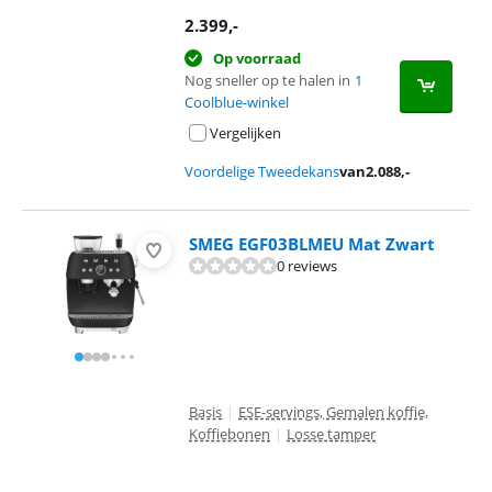
2.399
,-
Op voorraad
Nog sneller op te halen in
1
Coolblue-winkel
Vergelijken
Voordelige Tweedekans
van
2.088
,-
SMEG EGF03BLMEU Mat Zwart
0 reviews
Basis
|
ESE-servings, Gemalen koffie,
Koffiebonen
|
Losse tamper