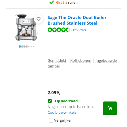
Gratis
ruilen
Sage The Oracle Dual Boiler
Brushed Stainless Steel
Beoordeling is 9,2 van de 10, gebaseerd op 2 reviews.
2 reviews
Gemiddeld
|
Koffiebonen
|
Ingebouwde
tamper
2.099
,-
Op voorraad
Nog sneller op te halen in
4
Coolblue-winkels
Vergelijken