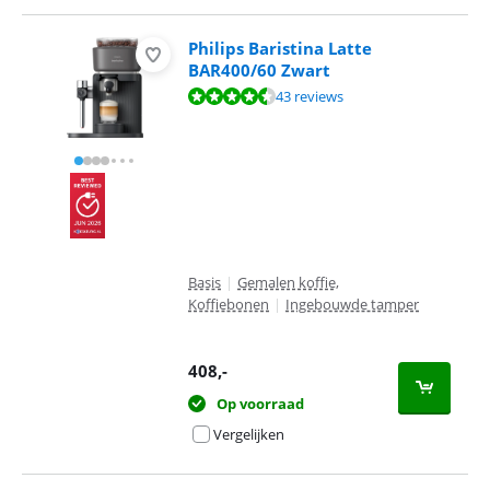
Philips Baristina Latte
BAR400/60 Zwart
Beoordeling is 9,2 van de 10, gebaseerd op 43 reviews.
43 reviews
Basis
|
Gemalen koffie,
Koffiebonen
|
Ingebouwde tamper
408
,-
Op voorraad
Vergelijken