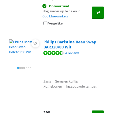
Op voorraad
Nog sneller op te halen in
5
Coolblue-winkels
Vergelijken
Philips Baristina Bean Swap
BAR320/00 Wit
Beoordeling is 8,7 van de 10, gebaseerd op 34 reviews.
34 reviews
Basis
|
Gemalen koffie,
Koffiebonen
|
Ingebouwde tamper
298
,-