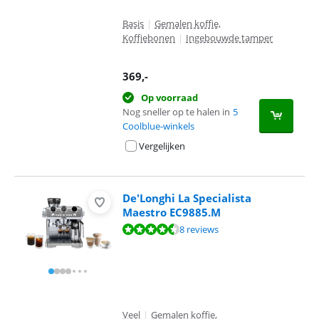
Basis
|
Gemalen koffie,
Koffiebonen
|
Ingebouwde tamper
369
,-
Op voorraad
Nog sneller op te halen in
5
Coolblue-winkels
Vergelijken
De'Longhi La Specialista
Maestro EC9885.M
Beoordeling is 8,5 van de 10, gebaseerd op 8 reviews.
8 reviews
Veel
|
Gemalen koffie,