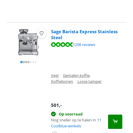
Sage Barista Express Stainless
Steel
Beoordeling is 8,6 van de 10, gebaseerd op 208 reviews.
208 reviews
Veel
|
Gemalen koffie,
Koffiebonen
|
Losse tamper
501
,-
Op voorraad
Nog sneller op te halen in
11
Coolblue-winkels