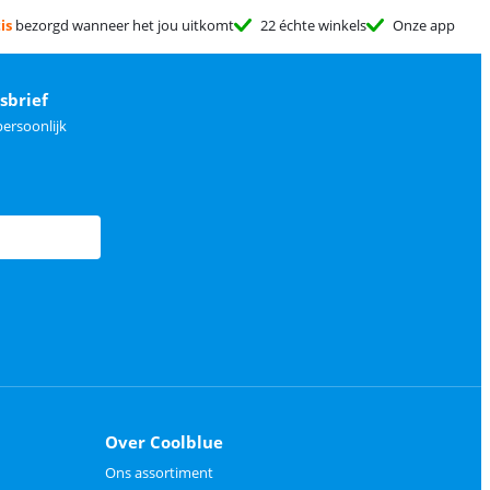
is
bezorgd wanneer het jou uitkomt
22 échte winkels
Onze app
sbrief
ersoonlijk
Over Coolblue
Ons assortiment