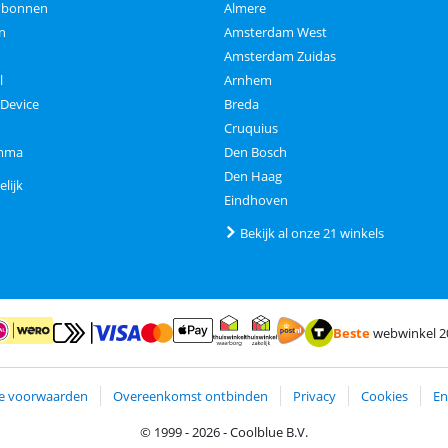
aubonnen
Almere
n
Amsterdam West
Amsterdam Zuidas
l
Arnhem
 Device
Breda
Cruquius
amma
Den Bosch
Den Haag
elijk
Eindhoven
Bekijk al onze 21 winkels
Beste
webwinkel 2
Betalen met MasterCard en Visa via ClickToPay
Betalen met ApplePay
alen met iDEAL | Wero
Verzending en bezorging me
Thuiswinkel waarborg
Thuiswinkel waarborg zakelijk
e voorwaarden
Overeenkomst ontbinden
Privacy
Cookies
En
© 1999 - 2026 - Coolblue B.V.