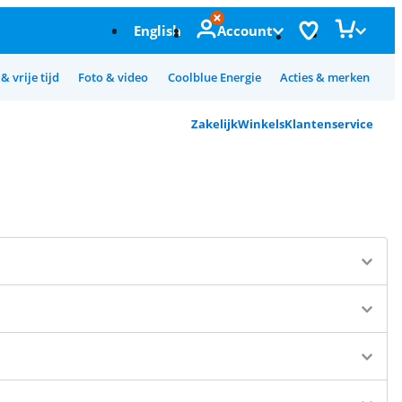
English
Account
& vrije tijd
Foto & video
Coolblue Energie
Acties & merken
Zakelijk
Winkels
Klantenservice