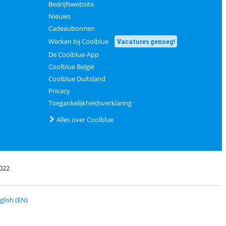
Bedrijfswebsite
Nieuws
Cadeaubonnen
Werken bij Coolblue
Vacatures genoeg!
De Coolblue-App
Coolblue België
Coolblue Duitsland
Privacy
Toegankelijkheidsverklaring
Alles over Coolblue
022
t PostNL
glish (EN)